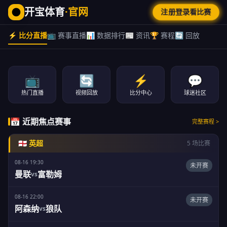
开宝体育
·官网
注册登录看比赛
⚡ 比分直播
📺 赛事直播
📊 数据排行
📰 资讯
🏆 赛程
🔄 回放
📺
🔄
⚡
💬
热门直播
视频回放
比分中心
球迷社区
📅 近期焦点赛事
完整赛程 >
热门社区
弹幕互动 球迷聚集地
🏴󠁧󠁢󠁥󠁮󠁧󠁿 英超
5 场比赛
和百万球迷一起嗨聊实时比分，畅谈足坛热点
08-16 19:30
未开赛
曼联
富勒姆
vs
立即下载APP
观看直播
立即下载APP
观看直播
立即下载APP
观看直播
08-16 22:00
未开赛
阿森纳
狼队
vs